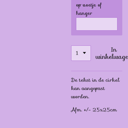
op voetje of
hanger
In
winkelwage
De tekst in de cirkel
kan aangepast
worden.
Afm. +/- 25x25cm