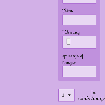
Tekst
Tekening
op voetje of
hanger
In
winkelwage