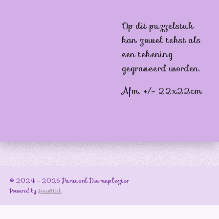
Op dit puzzelstuk
kan zowel tekst als
een tekening
gegraveerd worden.
Afm. +/- 22x22cm
© 2024 - 2026 Paracord Dierenplezier
Powered by
JouwWeb