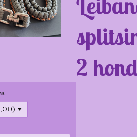
Leiban
splitsi
2 hon
en