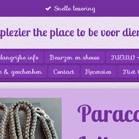
Snelle levering
ezier the place to be voor die
langrijke info
Beurzen en shows
NIEUW - 
e & geschenken
Contact
Recensies
Niet 
Parac