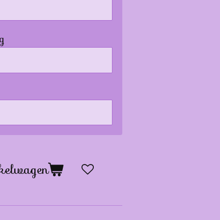
g
kelwagen