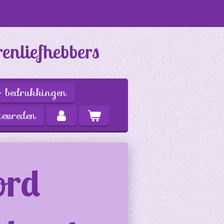
renliefhebbers
bedrukkingen
tevreden
ord