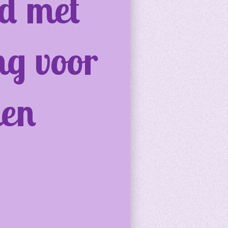
d met
ng voor
den