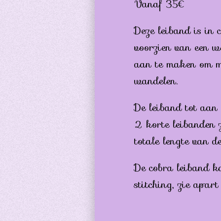
Vanaf 35€
Deze leiband is in
voorzien van een w
aan te maken om m
wandelen.
De leiband tot aan 
2 korte leibanden 
totale lengte van 
De cobra leiband k
stitching, zie apart