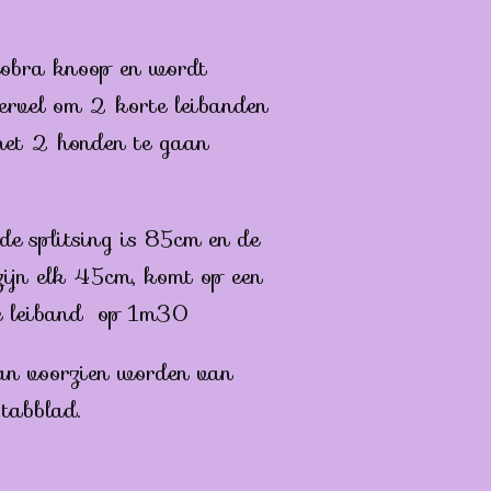
 cobra knoop en wordt
ervel om 2 korte leibanden
et 2 honden te gaan
de splitsing is 85cm en de
zijn elk 45cm, komt op een
de leiband op 1m30
an voorzien worden van
 tabblad.